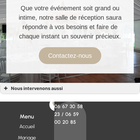
Que votre événement soit grand ou
intime, notre salle de réception saura
répondre à vos besoins et faire de
chaque instant un souvenir précieux.
Contactez-nous
Nous intervenons aussi
Salle de mariage
Salle de mariage Clohars-Carnoët
Salle de mariage Moëlan-sur-Mer
06 67 30 58
Salle de mariage Riec-sur-Bélon
23
/
06 59
Salle de mariage Concarneau
Menu
Salle de mariage Pont-Aven
00 20 85
Salle de mariage Bénodet
Accueil
Salle de mariage Ergué-Gabéric
Salle de mariage Finistère (29)
Mariage
Salle de mariage Penmarc’h