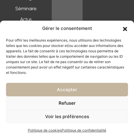
Salle de mariage Plonéour-Lanvern
Salle de mariage Audierne
Séminaire
Salle de mariage Plomelin
Salle de mariage Pluguffan
Actus
Salle de mariage Pont-l’Abbé
Salle de mariage Douarnenez
Gérer le consentement
Contact
Salle de mariage Rosporden
Salle de mariage Quimper
Salle de mariage Quimperlé
Pour offrir les meilleures expériences, nous utilisons des technologies
MANOIR DE KEROUZIEN
Salle de mariage Saint-Évarzec
telles que les cookies pour stocker et/ou accéder aux informations des
Nos
Salle de mariage Fouesnant
Mentions légales
appareils. Le fait de consentir à ces technologies nous permettra de
Politique de
coordonnées
traiter des données telles que le comportement de navigation ou les ID
uniques sur ce site. Le fait de ne pas consentir ou de retirer son
confidentialité
Lieu-dit
consentement peut avoir un effet négatif sur certaines caractéristiques
Plan du site
Kerouzien
et fonctions.
29700
PLOMELIN
Accepter
Du Lundi
au
Refuser
Vendredi :
09h00-
Voir les préférences
19h00
Politique de cookies
Politique de confidentialité